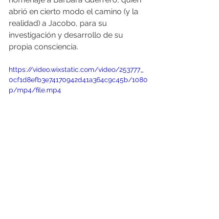
abrió en cierto modo el camino (y la 
realidad) a Jacobo, para su 
investigación y desarrollo de su 
propia consciencia.
https://video.wixstatic.com/video/253777_
0cf1d8efb3e74170942d41a364c9c45b/1080
p/mp4/file.mp4
Sobre Jacobo Grinberg...
Creo que la máxima expresión del 
potencial de la mente humana, es la 
expansión y desarrollo de la 
consciencia, del tiempo, del espacio y 