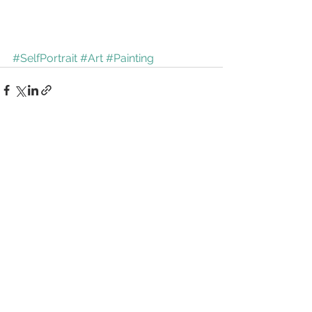
#SelfPortrait
#Art
#Painting
Ver todo
Entradas recientes