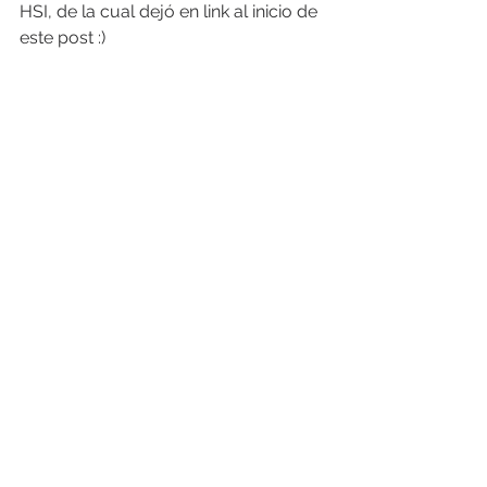
HSI, de la cual dejó en link al inicio de 
este post :)
Muchas gracias leerme.
Instagram:
https://www.instagram.com/p/Cy6s
5Kiu49k/?img_index=1
#humanesociety
#fotodocumental
#retratos
Ver todo
Entradas recientes