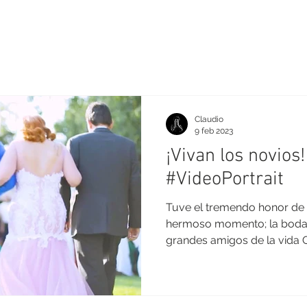
Claudio
9 feb 2023
¡Vivan los novios!
#VideoPortrait
Tuve el tremendo honor de 
hermoso momento; la boda
grandes amigos de la vida G
Yenny su...