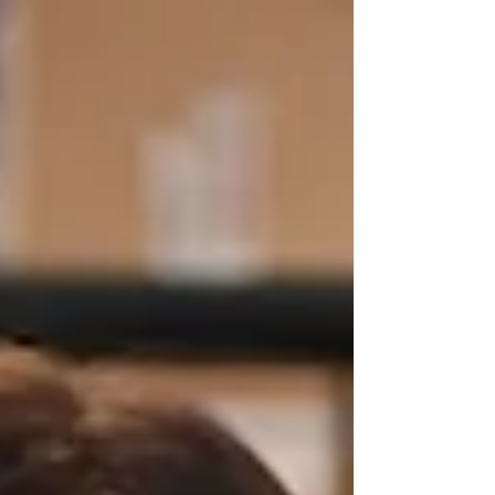
frente a mi lente— he aprendido que lo
verdaderamente importante ocurre antes de
levantar la cámara, porque creo fielmente
que el retrato no se hace cuando acciono el
obturador, sino que cuando logro ver a la
persona, su esencia y por sobre todo,
entender el pro