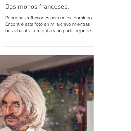
Claudio
25 nov 2025
Dos monos franceses.
Pequeñas reflexiones para un día domingo.
Encontré esta foto en mi archivo mientras
buscaba otra fotografía y no pude dejar de
sentir una emoción instantánea muy
particular, en relación a lo vivido aquel día. La
fotografía tiene aquella hermosa
particularidad de llevarnos directamente a los
momentos y a las personas. Mirando una
imagen puedes sentir el sol en tu piel como
cuando estabas ahí mismo... O te puede llevar
a un sentimiento, recuerdo o emoción
particular. Qué impor