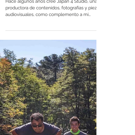
Hernández, Pedro Carcuro y
Pancho Saavedra :) - ¡Acción!
Hace algunos años creé Japan 4 Studio, una
productora de contenidos, fotografías y piezas
audiovisuales, como complemento a mi
camino en la fotografía comercial, dada mi
experiencia en producción y sobre todo por
mi experiencia como director creativo en
grandes agencias de publicidad chilenas. Partí
mi carrera como redactor creativo el año 2007
(con 20 años) y cumplí mi segundo sueño
profesional a los 26, como director creativo en
BBDO Chile. Fue increíble la experiencia de t