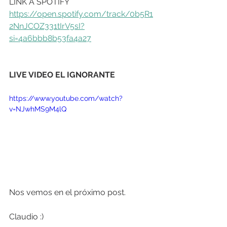
LINK A SPOTIFY
https://open.spotify.com/track/0b5R1
2NnJCOZ331tIrV5sI?
si=4a6bbb8b53fa4a27
LIVE VIDEO EL IGNORANTE
https://www.youtube.com/watch?
v=NJwhMS9M4lQ
Nos vemos en el próximo post.
Claudio :)