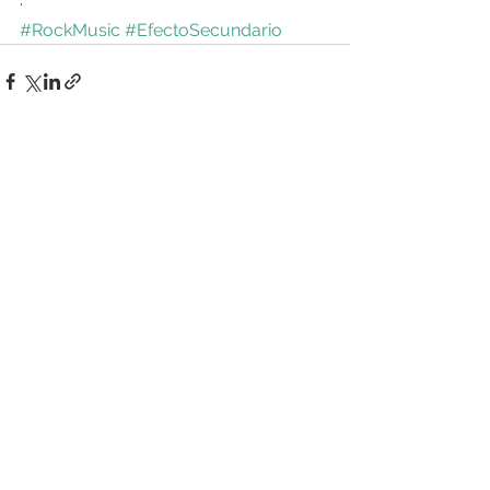
·
#RockMusic
#EfectoSecundario
Ver todo
Entradas recientes