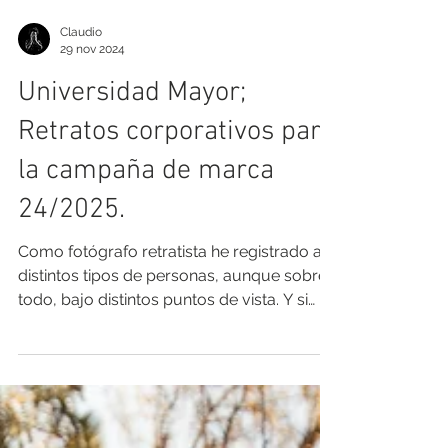
Claudio
29 nov 2024
Universidad Mayor;
Retratos corporativos para
la campaña de marca
24/2025.
Como fotógrafo retratista he registrado a
distintos tipos de personas, aunque sobre
todo, bajo distintos puntos de vista. Y si
bien el retrato corporativo tiende a vivir en
un espacio muy característico, siempre me
voy encontrando con historias, y muchas
veces con organizaciones que se atreven a