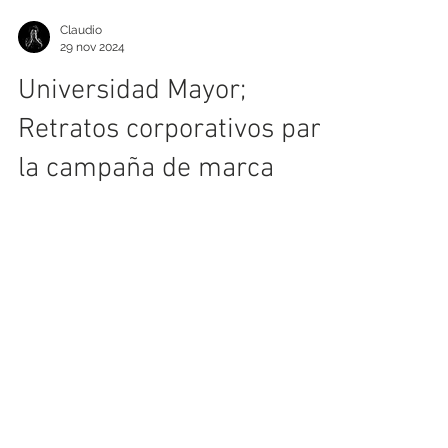
Claudio
29 nov 2024
Universidad Mayor;
Retratos corporativos para
la campaña de marca
24/2025.
Como fotógrafo retratista he registrado a
distintos tipos de personas, aunque sobre
todo, bajo distintos puntos de vista. Y si
bien el retrato corporativo tiende a vivir en