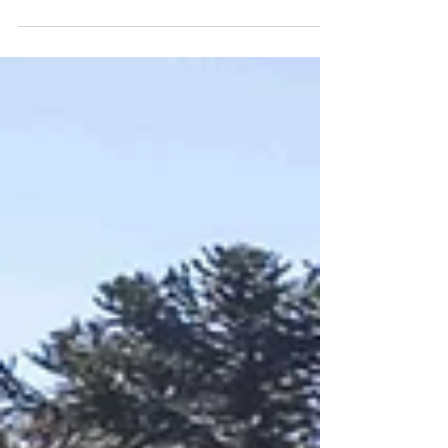
de la luz, de la técnica; o más
probablemente de todas las anteriores. Y
sí; todo eso importa, pero con el tiempo —
y con miles de personas frente a mi lente—
he aprendido que lo verdaderamente
importante ocurre antes de levantar la
cámara, porque creo fielmente que el
retrato no se hace cuando acciono el
obturador, sino que cuando logro ver a la
persona, su esencia y por sobre todo,
entender el pro