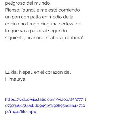
peligroso del mundo. 
Pienso; “aunque me esté comiendo 
un pan con palta en medio de la 
cocina no tengo ninguna certeza de 
lo que va a pasar al segundo 
siguiente, ni ahora, ni ahora, ni ahora”...
Lukla, Nepal, en el corazón del 
Himalaya.
https://video.wixstatic.com/video/253777_1
e7923a6c5664b6b945b5892895aeaa4/720
p/mp4/file.mp4