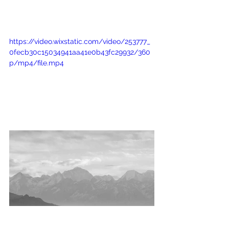
https://video.wixstatic.com/video/253777_
0fecb30c15034941aa41e0b43fc29932/360
p/mp4/file.mp4