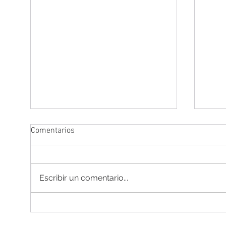
Comentarios
Escribir un comentario...
Estuve documentando las
Más a
consecuencias de los incendios
capt